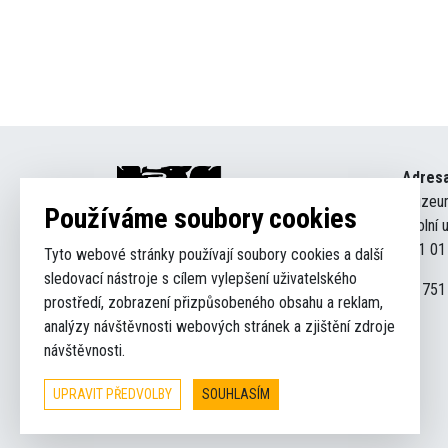
Adres
Muzeum
Používáme soubory cookies
Školní 
541 01
Tyto webové stránky používají soubory cookies a další
Nastavení cookies
sledovací nástroje s cílem vylepšení uživatelského
IČ: 751
prostředí, zobrazení přizpůsobeného obsahu a reklam,
analýzy návštěvnosti webových stránek a zjištění zdroje
návštěvnosti.
UPRAVIT PŘEDVOLBY
SOUHLASÍM
© 2026