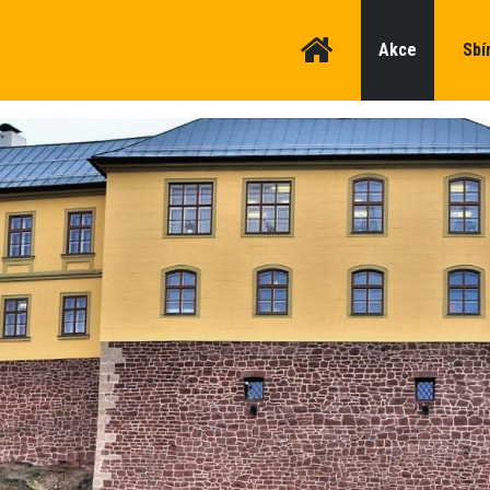
Akce
Sbí